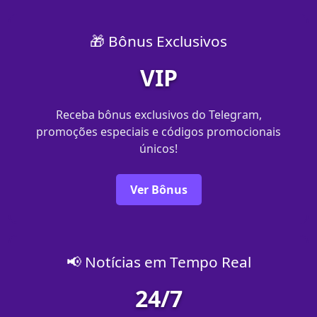
🎁 Bônus Exclusivos
VIP
Receba bônus exclusivos do Telegram,
promoções especiais e códigos promocionais
únicos!
Ver Bônus
📢 Notícias em Tempo Real
24/7