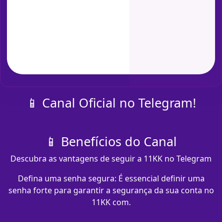
📱 Canal Oficial no Telegram!
📱 Benefícios do Canal
Descubra as vantagens de seguir a 11KK no Telegram
Defina uma senha segura: É essencial definir uma
senha forte para garantir a segurança da sua conta no
11KK com​.