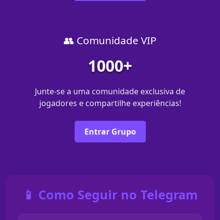
👥 Comunidade VIP
1000+
Junte-se a uma comunidade exclusiva de
jogadores e compartilhe experiências!
Entrar Grupo
📱 Como Seguir no Telegram