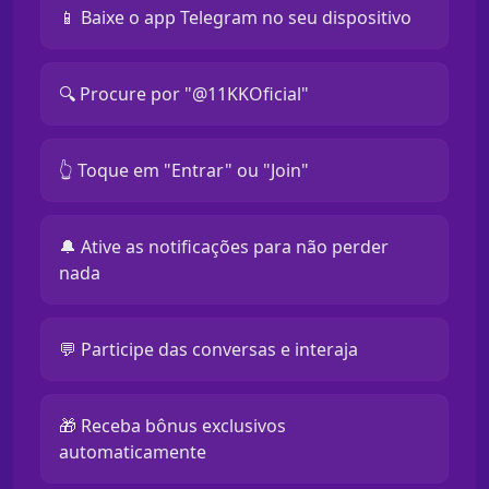
📱 Baixe o app Telegram no seu dispositivo
🔍 Procure por "@11KKOficial"
👆 Toque em "Entrar" ou "Join"
🔔 Ative as notificações para não perder
nada
💬 Participe das conversas e interaja
🎁 Receba bônus exclusivos
automaticamente