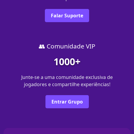
Falar Suporte
👥 Comunidade VIP
1000+
Junte-se a uma comunidade exclusiva de
jogadores e compartilhe experiências!
Entrar Grupo