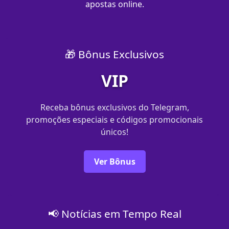
apostas online.
🎁 Bônus Exclusivos
VIP
Receba bônus exclusivos do Telegram,
promoções especiais e códigos promocionais
únicos!
Ver Bônus
📢 Notícias em Tempo Real