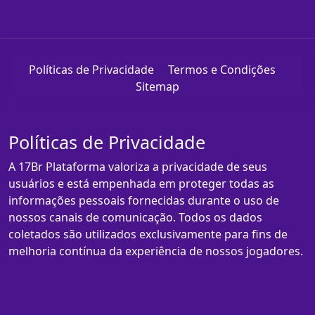
Políticas de Privacidade
Termos e Condições
Sitemap
Políticas de Privacidade
A 17Br Plataforma valoriza a privacidade de seus
usuários e está empenhada em proteger todas as
informações pessoais fornecidas durante o uso de
nossos canais de comunicação. Todos os dados
coletados são utilizados exclusivamente para fins de
melhoria contínua da experiência de nossos jogadores.