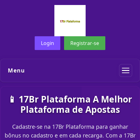
Login
Registrar-se
Menu
📱 17Br Plataforma A Melhor
Plataforma de Apostas
Cadastre-se na 17Br Plataforma para ganhar
bônus no cadastro e em cada recarga. Com a 17Br