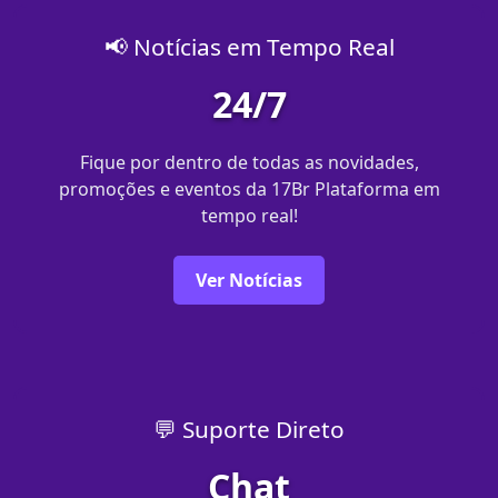
📢 Notícias em Tempo Real
24/7
Fique por dentro de todas as novidades,
promoções e eventos da 17Br Plataforma em
tempo real!
Ver Notícias
💬 Suporte Direto
Chat