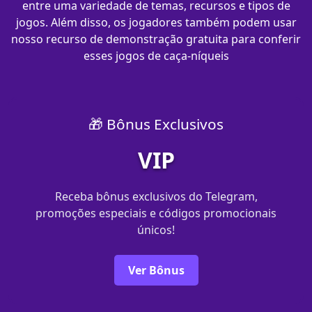
entre uma variedade de temas, recursos e tipos de
jogos. Além disso, os jogadores também podem usar
nosso recurso de demonstração gratuita para conferir
esses jogos de caça-níqueis
🎁 Bônus Exclusivos
VIP
Receba bônus exclusivos do Telegram,
promoções especiais e códigos promocionais
únicos!
Ver Bônus