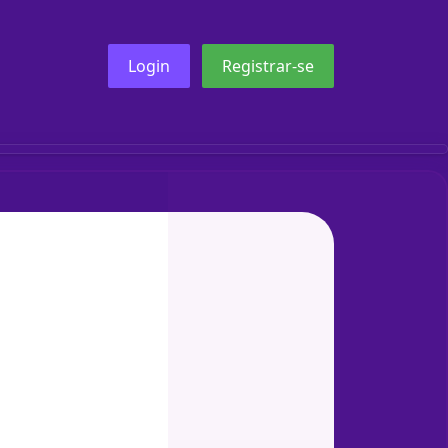
Login
Registrar-se