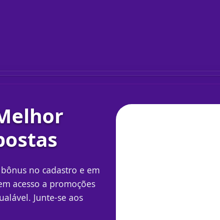
 Melhor
postas
r bônus no cadastro e em
 tem acesso a promoções
ualável. Junte-se aos