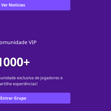
Ver Notícias
Comunidade VIP
1000+
unidade exclusiva de jogadores e
rtilhe experiências!
Entrar Grupo