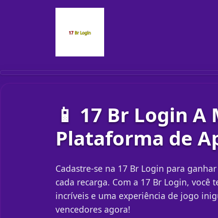
📱 17 Br Login A
Plataforma de A
Cadastre-se na 17 Br Login para ganha
cada recarga. Com a 17 Br Login, você
incríveis e uma experiência de jogo inig
vencedores agora!