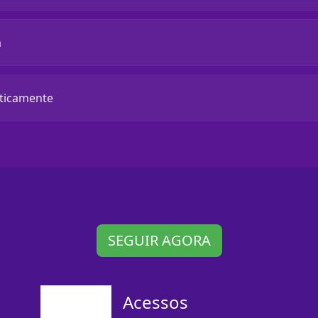
a
aticamente
SEGUIR AGORA
Acessos