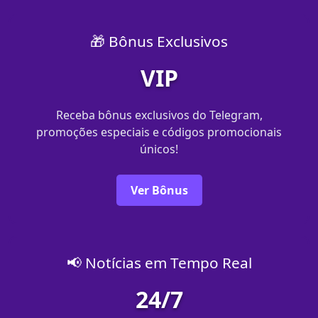
🎁 Bônus Exclusivos
VIP
Receba bônus exclusivos do Telegram,
promoções especiais e códigos promocionais
únicos!
Ver Bônus
📢 Notícias em Tempo Real
24/7