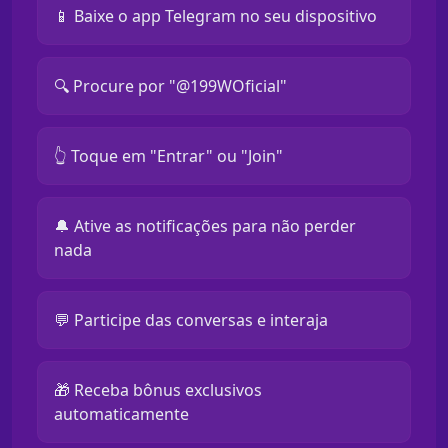
📱 Baixe o app Telegram no seu dispositivo
🔍 Procure por "@199WOficial"
👆 Toque em "Entrar" ou "Join"
🔔 Ative as notificações para não perder
nada
💬 Participe das conversas e interaja
🎁 Receba bônus exclusivos
automaticamente