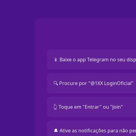
📱 Baixe o app Telegram no seu disp
🔍 Procure por "@1XX LoginOficial"
👆 Toque em "Entrar" ou "Join"
🔔 Ative as notificações para não p