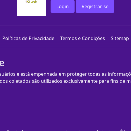
Login
Registrar-se
Políticas de Privacidade
Termos e Condições
Sitemap
de
 usuários e está empenhada em proteger todas as informaçõ
os coletados são utilizados exclusivamente para fins de m