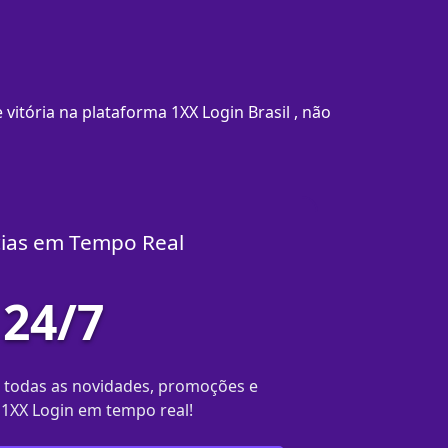
itória na plataforma 1XX Login Brasil , não
cias em Tempo Real
24/7
e todas as novidades, promoções e
 1XX Login em tempo real!