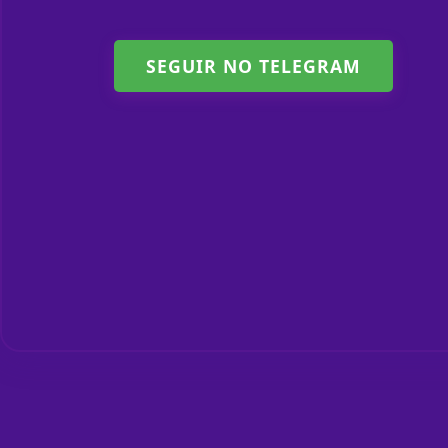
SEGUIR NO TELEGRAM