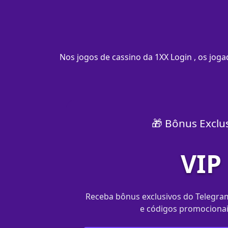
Nos jogos de cassino da 1XX Login , os jog
🎁 Bônus Exclu
VIP
Receba bônus exclusivos do Telegra
e códigos promocionai