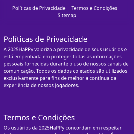
Políticas de Privacidade
Termos e Condições
Sitemap
Políticas de Privacidade
A 2025HaPPy valoriza a privacidade de seus usuários e
está empenhada em proteger todas as informações
pessoais fornecidas durante o uso de nossos canais de
comunicação. Todos os dados coletados são utilizados
exclusivamente para fins de melhoria contínua da
experiência de nossos jogadores.
Termos e Condições
Os usuários da 2025HaPPy concordam em respeitar