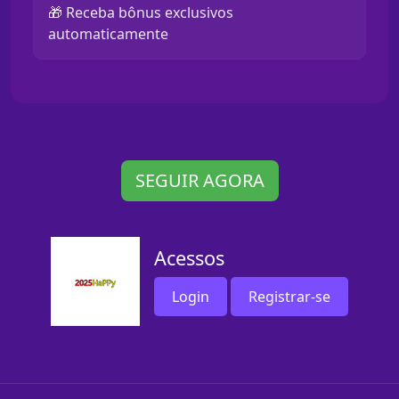
🎁 Receba bônus exclusivos
automaticamente
SEGUIR AGORA
Acessos
Login
Registrar-se