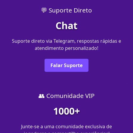
💬 Suporte Direto
Chat
Suporte direto via Telegram, respostas rápidas e
atendimento personalizado!
Falar Suporte
👥 Comunidade VIP
1000+
Junte-se a uma comunidade exclusiva de