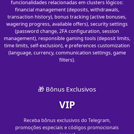
funcionalidades relacionadas em clusters lógicos:
financial management (deposits, withdrawals,
transaction history), bonus tracking (active bonuses,
wagering progress, available offers), security settings
(password change, 2FA configuration, session
management), responsible gaming tools (deposit limits,
time limits, self-exclusion), e preferences customization
(language, currency, communication settings, game
filters).
🎁 Bônus Exclusivos
VIP
Receba bônus exclusivos do Telegram,
promoções especiais e códigos promocionais