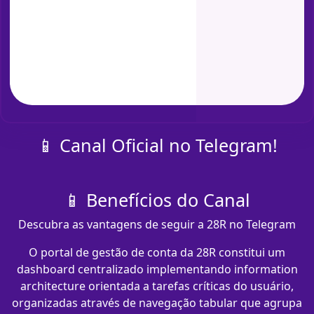
📱 Canal Oficial no Telegram!
📱 Benefícios do Canal
Descubra as vantagens de seguir a 28R no Telegram
O portal de gestão de conta da 28R constitui um
dashboard centralizado implementando information
architecture orientada a tarefas críticas do usuário,
organizadas através de navegação tabular que agrupa