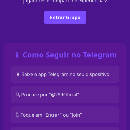
jogadores e compartilhe experiências!
Entrar Grupo
📱 Como Seguir no Telegram
📱 Baixe o app Telegram no seu dispositivo
🔍 Procure por "@28ROficial"
👆 Toque em "Entrar" ou "Join"