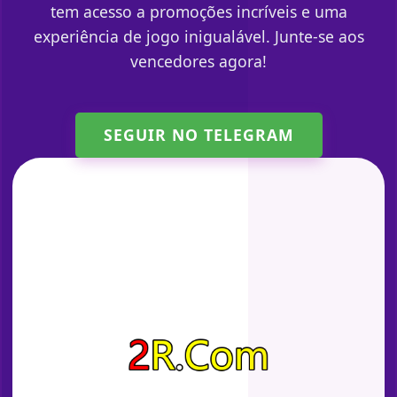
tem acesso a promoções incríveis e uma
experiência de jogo inigualável. Junte-se aos
vencedores agora!
SEGUIR NO TELEGRAM