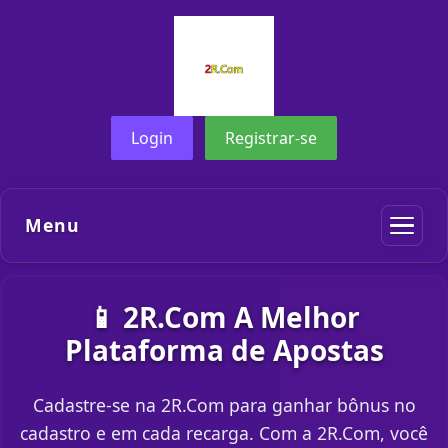
Login
Registrar-se
Menu
📱 2R.Com A Melhor
Plataforma de Apostas
Cadastre-se na 2R.Com para ganhar bônus no
cadastro e em cada recarga. Com a 2R.Com, você