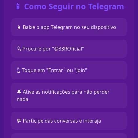
📱 Como Seguir no Telegram
📱 Baixe o app Telegram no seu dispositivo
🔍 Procure por "@33ROficial"
👆 Toque em "Entrar" ou "Join"
🔔 Ative as notificações para não perder
nada
💬 Participe das conversas e interaja