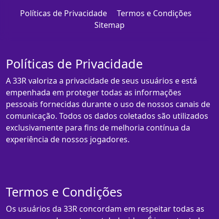
Políticas de Privacidade
Termos e Condições
Sitemap
Políticas de Privacidade
A 33R valoriza a privacidade de seus usuários e está
empenhada em proteger todas as informações
pessoais fornecidas durante o uso de nossos canais de
comunicação. Todos os dados coletados são utilizados
exclusivamente para fins de melhoria contínua da
experiência de nossos jogadores.
Termos e Condições
Os usuários da 33R concordam em respeitar todas as