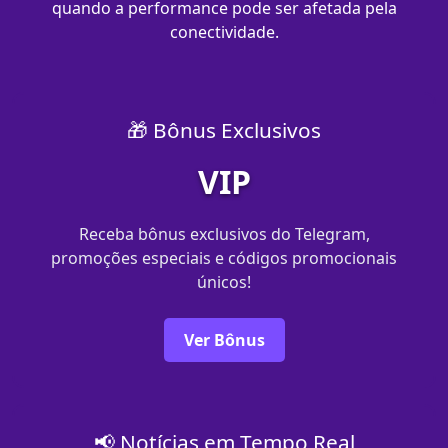
quando a performance pode ser afetada pela
conectividade.
🎁 Bônus Exclusivos
VIP
Receba bônus exclusivos do Telegram,
promoções especiais e códigos promocionais
únicos!
Ver Bônus
📢 Notícias em Tempo Real