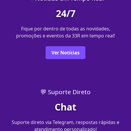
24/7
Fique por dentro de todas as novidades,
promoções e eventos da 33R em tempo real!
Ver Notícias
💬 Suporte Direto
Chat
Suporte direto via Telegram, respostas rápidas e
atendimento personalizado!