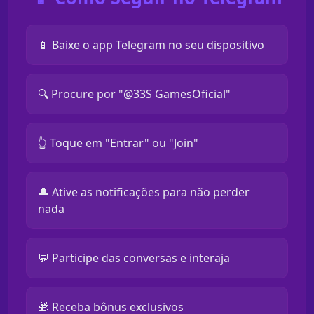
📱 Baixe o app Telegram no seu dispositivo
🔍 Procure por "@33S GamesOficial"
👆 Toque em "Entrar" ou "Join"
🔔 Ative as notificações para não perder
nada
💬 Participe das conversas e interaja
🎁 Receba bônus exclusivos