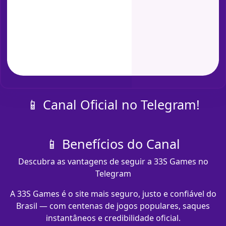
📱 Canal Oficial no Telegram!
📱 Benefícios do Canal
Descubra as vantagens de seguir a 33S Games no
Telegram
A 33S Games é o site mais seguro, justo e confiável do
Brasil — com centenas de jogos populares, saques
instantâneos e credibilidade oficial.