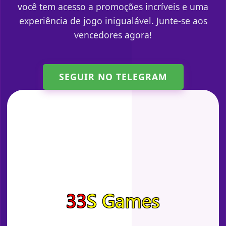
você tem acesso a promoções incríveis e uma
experiência de jogo inigualável. Junte-se aos
vencedores agora!
SEGUIR NO TELEGRAM