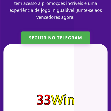
tem acesso a promoções incríveis e uma
experiência de jogo inigualável. Junte-se aos
vencedores agora!
SEGUIR NO TELEGRAM