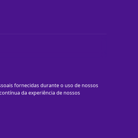
ssoais fornecidas durante o uso de nossos
 contínua da experiência de nossos