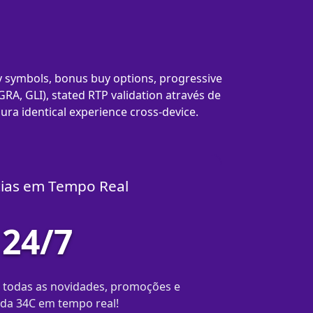
ky symbols, bonus buy options, progressive
RA, GLI), stated RTP validation através de
ra identical experience cross-device.
cias em Tempo Real
24/7
e todas as novidades, promoções e
 da 34C em tempo real!