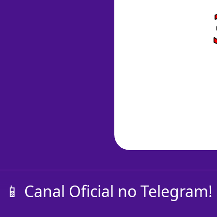
📱 Canal Oficial no Telegram!