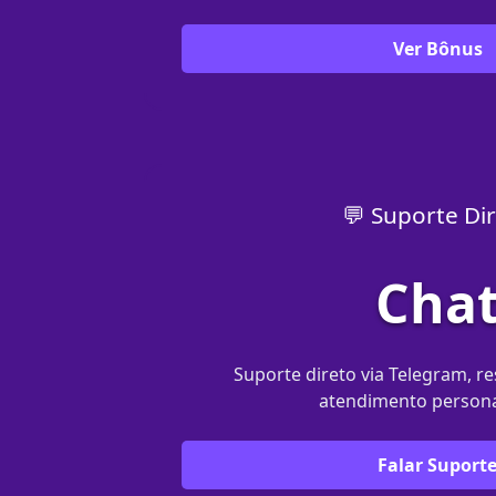
Ver Bônus
💬 Suporte Di
Cha
Suporte direto via Telegram, r
atendimento persona
Falar Suport