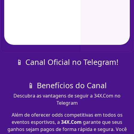
📱 Canal Oficial no Telegram!
📱 Benefícios do Canal
Descubra as vantagens de seguir a 34X.Com no
Telegram
Além de oferecer odds competitivas em todos os
eventos esportivos, a
34X.Com
garante que seus
ganhos sejam pagos de forma rápida e segura. Você