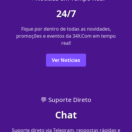
24/7
Fique por dentro de todas as novidades,
promoções e eventos da 34X.Com em tempo
real!
Ver Notícias
💬 Suporte Direto
Chat
Suporte direto via Telegram, respostas rápidas e