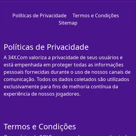
Políticas de Privacidade
Termos e Condições
Sitemap
Políticas de Privacidade
A 34X.Com valoriza a privacidade de seus usuários e
está empenhada em proteger todas as informações
pessoais fornecidas durante o uso de nossos canais de
comunicação. Todos os dados coletados são utilizados
exclusivamente para fins de melhoria contínua da
experiência de nossos jogadores.
Termos e Condições