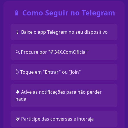
📱 Como Seguir no Telegram
📱 Baixe o app Telegram no seu dispositivo
🔍 Procure por "@34X.ComOficial"
👆 Toque em "Entrar" ou "Join"
🔔 Ative as notificações para não perder
nada
💬 Participe das conversas e interaja