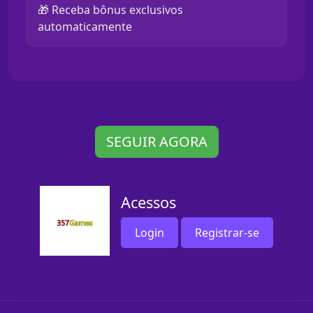
🎁 Receba bônus exclusivos
automaticamente
SEGUIR AGORA
Acessos
Login
Registrar-se