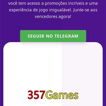
você tem acesso a promoções incríveis e uma
experiência de jogo inigualável. Junte-se aos
vencedores agora!
SEGUIR NO TELEGRAM