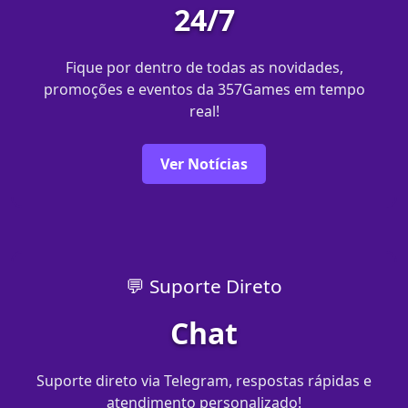
24/7
Fique por dentro de todas as novidades,
promoções e eventos da 357Games em tempo
real!
Ver Notícias
💬 Suporte Direto
Chat
Suporte direto via Telegram, respostas rápidas e
atendimento personalizado!