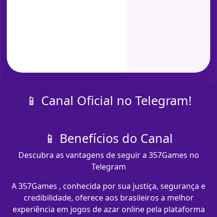
📱 Canal Oficial no Telegram!
📱 Benefícios do Canal
Descubra as vantagens de seguir a 357Games no
Telegram
A 357Games , conhecida por sua justiça, segurança e
credibilidade, oferece aos brasileiros a melhor
experiência em jogos de azar online pela plataforma