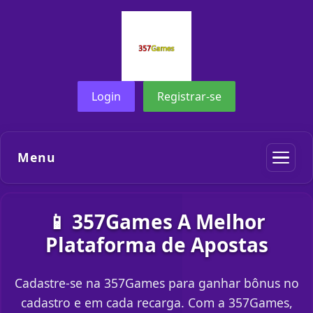
Login
Registrar-se
Menu
📱 357Games A Melhor
Plataforma de Apostas
Cadastre-se na 357Games para ganhar bônus no
cadastro e em cada recarga. Com a 357Games,