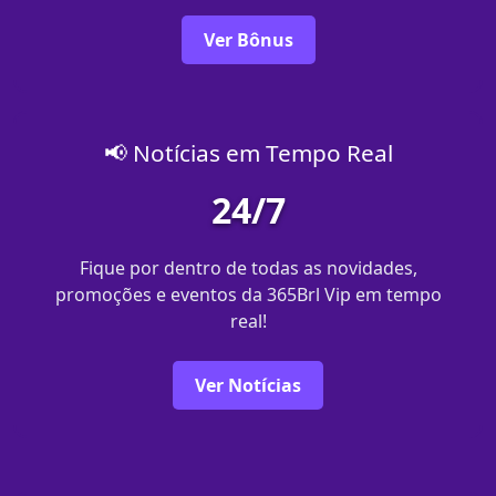
Ver Bônus
📢 Notícias em Tempo Real
24/7
Fique por dentro de todas as novidades,
promoções e eventos da 365Brl Vip em tempo
real!
Ver Notícias