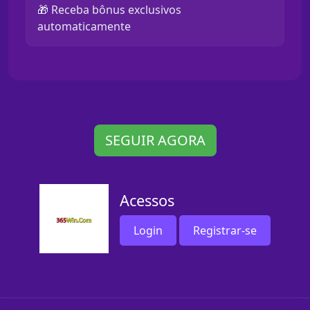
🎁 Receba bônus exclusivos
automaticamente
SEGUIR AGORA
Acessos
Login
Registrar-se