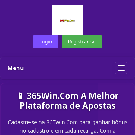
Login
Registrar-se
Menu
📱 365Win.Com A Melhor
Plataforma de Apostas
Cadastre-se na 365Win.Com para ganhar bônus
no cadastro e em cada recarga. Com a