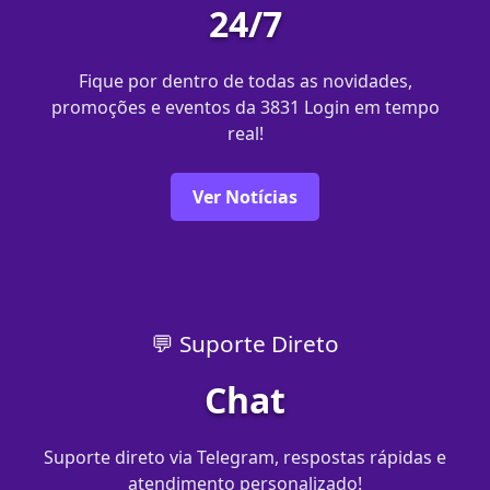
24/7
Fique por dentro de todas as novidades,
promoções e eventos da 3831 Login em tempo
real!
Ver Notícias
💬 Suporte Direto
Chat
Suporte direto via Telegram, respostas rápidas e
atendimento personalizado!