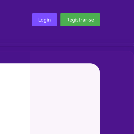
Login
Registrar-se