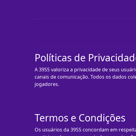
Políticas de Privacida
A 39SS valoriza a privacidade de seus usuá
canais de comunicação. Todos os dados cole
jogadores.
Termos e Condições
Os usuários da 39SS concordam em respeitar