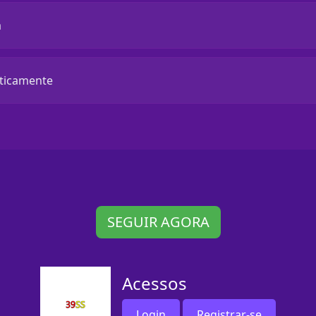
a
aticamente
SEGUIR AGORA
Acessos
Login
Registrar-se