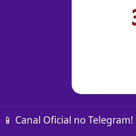
📱 Canal Oficial no Telegram!