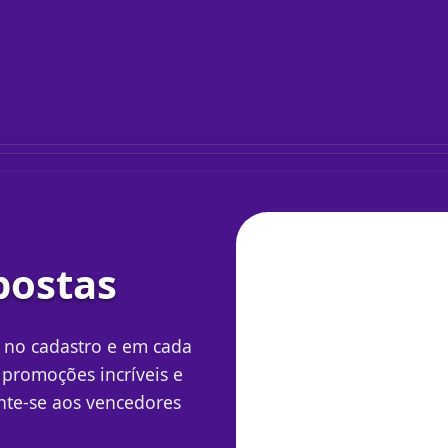
postas
 no cadastro e em cada
 promoções incríveis e
unte-se aos vencedores