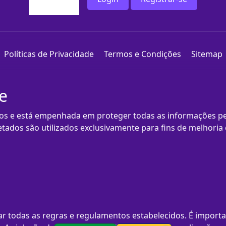
Políticas de Privacidade
Termos e Condições
Sitemap
de
rios e está empenhada em proteger todas as informações p
tados são utilizados exclusivamente para fins de melhoria
 todas as regras e regulamentos estabelecidos. É importa