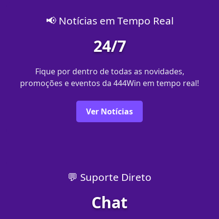
📢 Notícias em Tempo Real
24/7
Fique por dentro de todas as novidades,
promoções e eventos da 444Win em tempo real!
Ver Notícias
💬 Suporte Direto
Chat