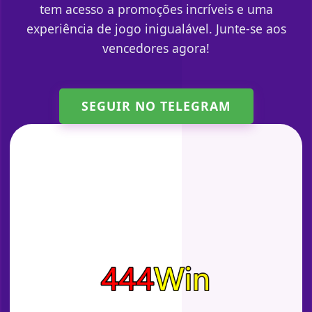
tem acesso a promoções incríveis e uma
experiência de jogo inigualável. Junte-se aos
vencedores agora!
SEGUIR NO TELEGRAM