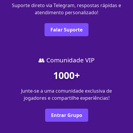
Suporte direto via Telegram, respostas rápidas e
atendimento personalizado!
Falar Suporte
👥 Comunidade VIP
1000+
Junte-se a uma comunidade exclusiva de
jogadores e compartilhe experiências!
Entrar Grupo