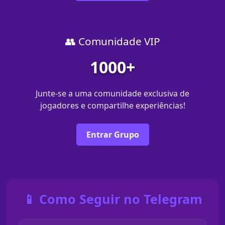
👥 Comunidade VIP
1000+
Junte-se a uma comunidade exclusiva de
jogadores e compartilhe experiências!
Entrar Grupo
📱 Como Seguir no Telegram