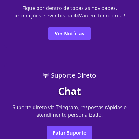
Fique por dentro de todas as novidades,
promoções e eventos da 44Win em tempo real!
Ver Notícias
💬 Suporte Direto
Chat
Suporte direto via Telegram, respostas rápidas e
atendimento personalizado!
Falar Suporte