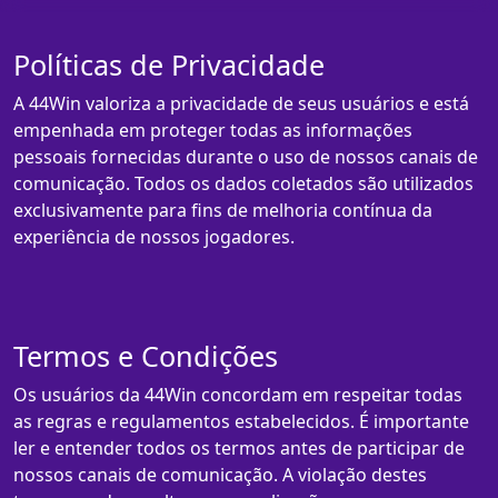
Políticas de Privacidade
A 44Win valoriza a privacidade de seus usuários e está
empenhada em proteger todas as informações
pessoais fornecidas durante o uso de nossos canais de
comunicação. Todos os dados coletados são utilizados
exclusivamente para fins de melhoria contínua da
experiência de nossos jogadores.
Termos e Condições
Os usuários da 44Win concordam em respeitar todas
as regras e regulamentos estabelecidos. É importante
ler e entender todos os termos antes de participar de
nossos canais de comunicação. A violação destes