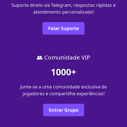
Suporte direto via Telegram, respostas rápidas e
atendimento personalizado!
Falar Suporte
👥 Comunidade VIP
1000+
Junte-se a uma comunidade exclusiva de
jogadores e compartilhe experiências!
Entrar Grupo