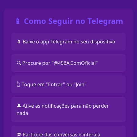
📱 Como Seguir no Telegram
📱 Baixe o app Telegram no seu dispositivo
🔍 Procure por "@456A.ComOficial"
👆 Toque em "Entrar" ou "Join"
🔔 Ative as notificações para não perder
nada
💬 Participe das conversas e interaja