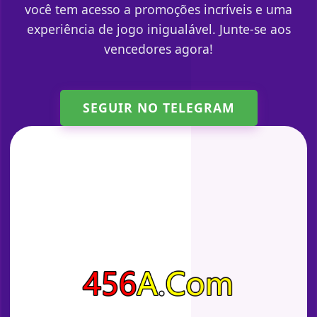
você tem acesso a promoções incríveis e uma
experiência de jogo inigualável. Junte-se aos
vencedores agora!
SEGUIR NO TELEGRAM