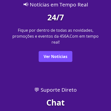
📢 Notícias em Tempo Real
24/7
Fique por dentro de todas as novidades,
promoções e eventos da 456A.Com em tempo
real!
Ver Notícias
💬 Suporte Direto
Chat