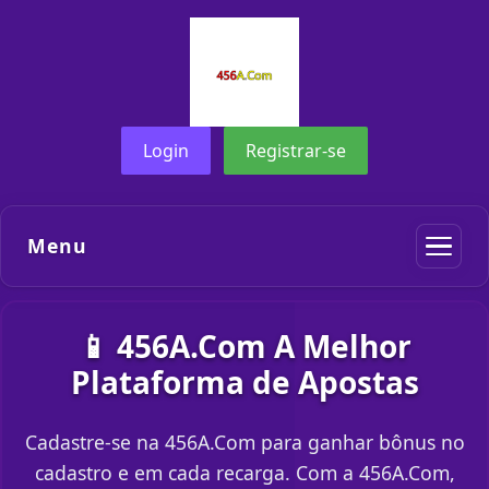
Login
Registrar-se
Menu
📱 456A.Com A Melhor
Plataforma de Apostas
Cadastre-se na 456A.Com para ganhar bônus no
cadastro e em cada recarga. Com a 456A.Com,