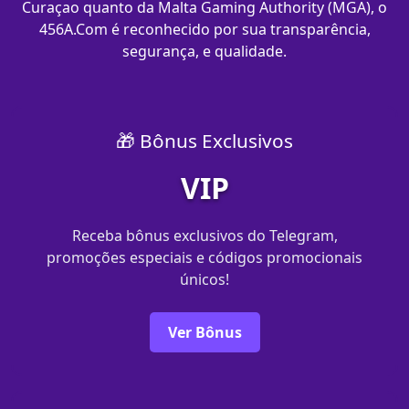
Curaçao quanto da Malta Gaming Authority (MGA), o
456A.Com é reconhecido por sua transparência,
segurança, e qualidade.
🎁 Bônus Exclusivos
VIP
Receba bônus exclusivos do Telegram,
promoções especiais e códigos promocionais
únicos!
Ver Bônus