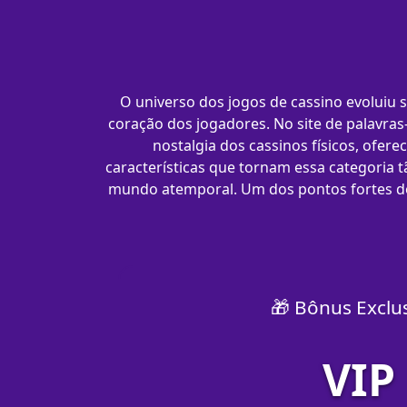
O universo dos jogos de cassino evoluiu 
coração dos jogadores. No site de palavra
nostalgia dos cassinos físicos, ofe
características que tornam essa categoria 
mundo atemporal. Um dos pontos fortes do 
🎁 Bônus Exclu
VIP