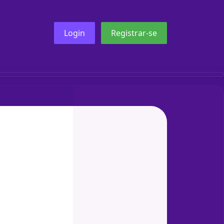
Login
Registrar-se