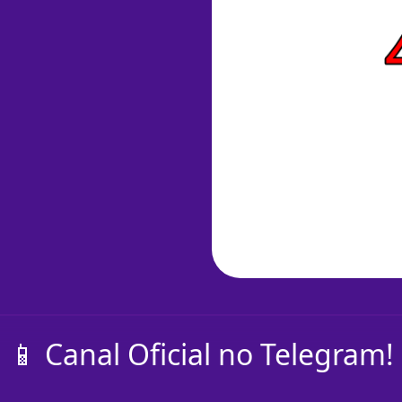
📱 Canal Oficial no Telegram!