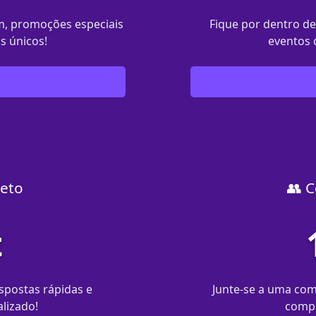
m, promoções especiais
Fique por dentro d
s únicos!
eventos 
reto
👥 
t
espostas rápidas e
Junte-se a uma com
lizado!
compa