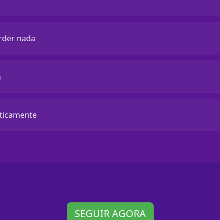
erder nada
a
aticamente
SEGUIR AGORA