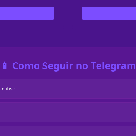
e
📱 Como Seguir no Telegram
ositivo