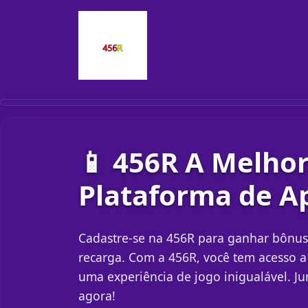
📱 456R A Melho
Plataforma de A
Cadastre-se na 456R para ganhar bônus
recarga. Com a 456R, você tem acesso a
uma experiência de jogo inigualável. J
agora!