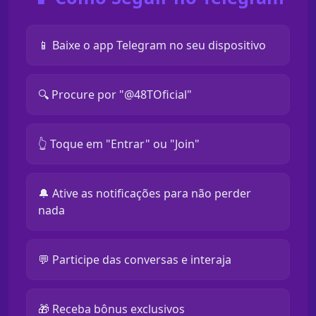
📱 Baixe o app Telegram no seu dispositivo
🔍 Procure por "@48TOficial"
👆 Toque em "Entrar" ou "Join"
🔔 Ative as notificações para não perder
nada
💬 Participe das conversas e interaja
🎁 Receba bônus exclusivos