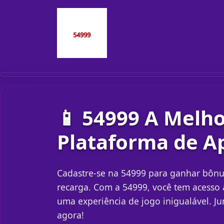
📱 54999 A Melh
Plataforma de A
Cadastre-se na 54999 para ganhar bônu
recarga. Com a 54999, você tem acesso 
uma experiência de jogo inigualável. J
agora!