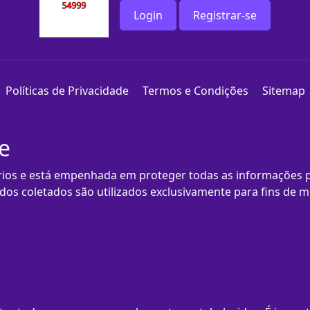
Login
Registrar-se
Políticas de Privacidade
Termos e Condições
Sitemap
de
ários e está empenhada em proteger todas as informações 
os coletados são utilizados exclusivamente para fins de m