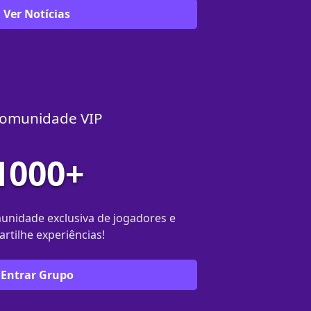
Ver Notícias
Comunidade VIP
1000+
unidade exclusiva de jogadores e
rtilhe experiências!
Entrar Grupo