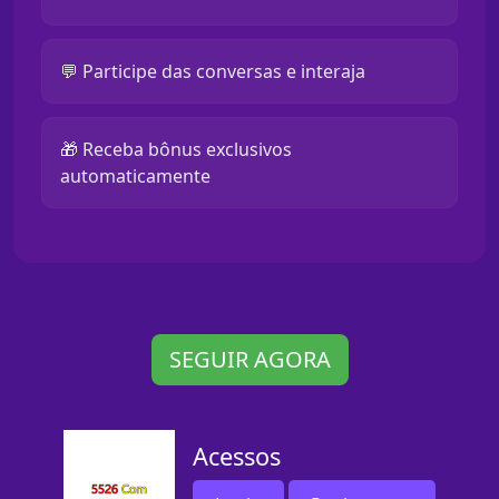
💬 Participe das conversas e interaja
🎁 Receba bônus exclusivos
automaticamente
SEGUIR AGORA
Acessos