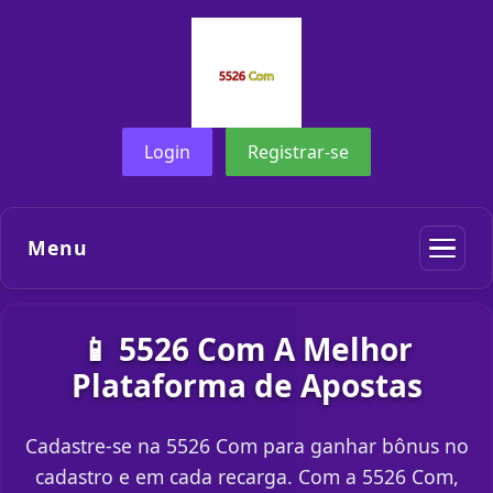
Login
Registrar-se
Menu
📱 5526 Com A Melhor
Plataforma de Apostas
Cadastre-se na 5526 Com para ganhar bônus no
cadastro e em cada recarga. Com a 5526 Com,