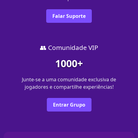
Falar Suporte
👥 Comunidade VIP
1000+
Junte-se a uma comunidade exclusiva de
jogadores e compartilhe experiências!
Entrar Grupo