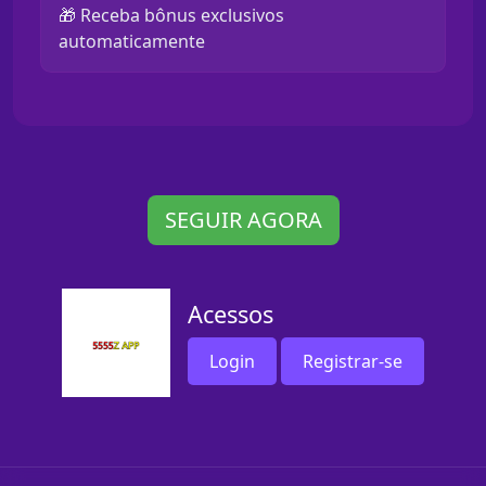
🎁 Receba bônus exclusivos
automaticamente
SEGUIR AGORA
Acessos
Login
Registrar-se