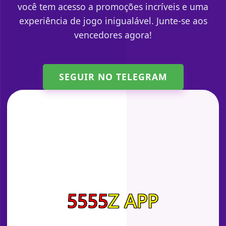
você tem acesso a promoções incríveis e uma
experiência de jogo inigualável. Junte-se aos
vencedores agora!
SEGUIR NO TELEGRAM