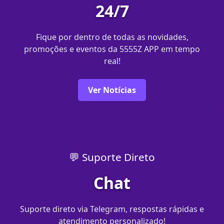
24/7
Fique por dentro de todas as novidades,
promoções e eventos da 5555Z APP em tempo
real!
Ver Notícias
💬 Suporte Direto
Chat
Suporte direto via Telegram, respostas rápidas e
atendimento personalizado!