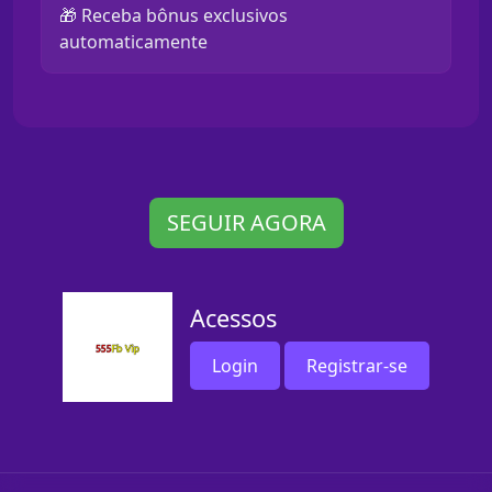
🎁 Receba bônus exclusivos
automaticamente
SEGUIR AGORA
Acessos
Login
Registrar-se