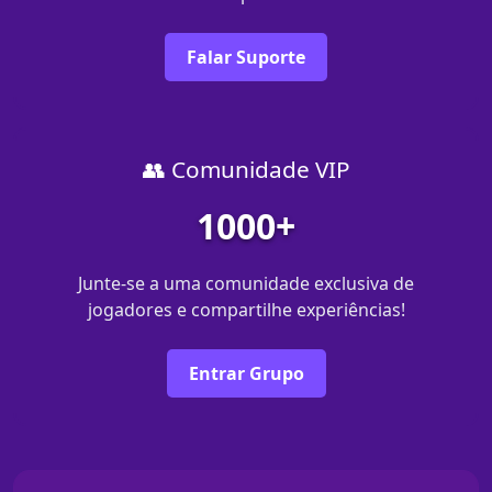
Falar Suporte
👥 Comunidade VIP
1000+
Junte-se a uma comunidade exclusiva de
jogadores e compartilhe experiências!
Entrar Grupo