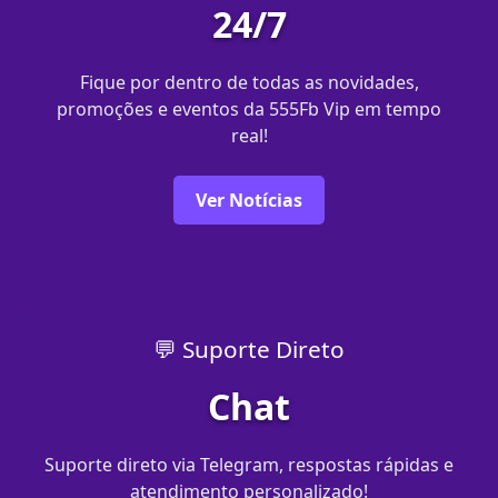
24/7
Fique por dentro de todas as novidades,
promoções e eventos da 555Fb Vip em tempo
real!
Ver Notícias
💬 Suporte Direto
Chat
Suporte direto via Telegram, respostas rápidas e
atendimento personalizado!