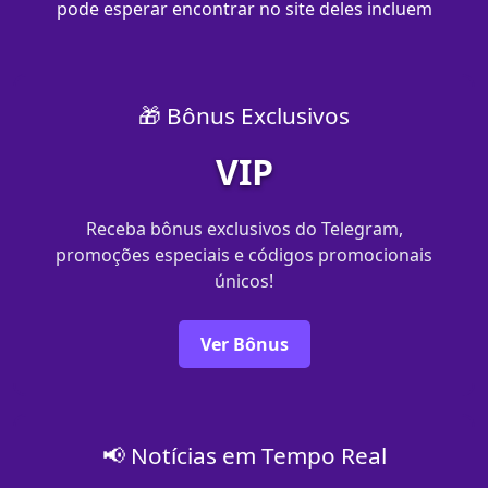
pode esperar encontrar no site deles incluem
🎁 Bônus Exclusivos
VIP
Receba bônus exclusivos do Telegram,
promoções especiais e códigos promocionais
únicos!
Ver Bônus
📢 Notícias em Tempo Real