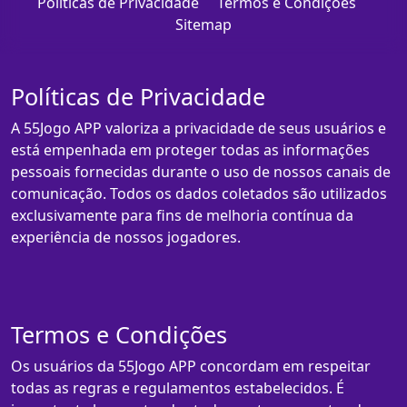
Políticas de Privacidade
Termos e Condições
Sitemap
Políticas de Privacidade
A 55Jogo APP valoriza a privacidade de seus usuários e
está empenhada em proteger todas as informações
pessoais fornecidas durante o uso de nossos canais de
comunicação. Todos os dados coletados são utilizados
exclusivamente para fins de melhoria contínua da
experiência de nossos jogadores.
Termos e Condições
Os usuários da 55Jogo APP concordam em respeitar
todas as regras e regulamentos estabelecidos. É