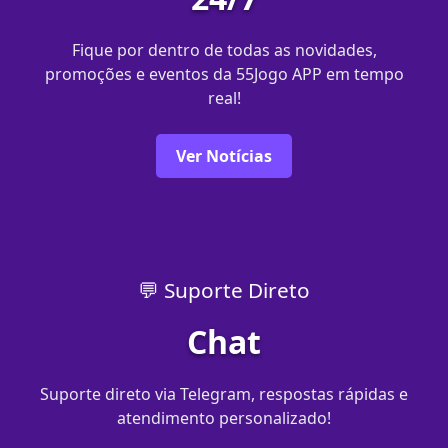
Fique por dentro de todas as novidades,
promoções e eventos da 55Jogo APP em tempo
real!
Ver Notícias
💬 Suporte Direto
Chat
Suporte direto via Telegram, respostas rápidas e
atendimento personalizado!