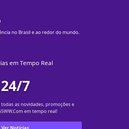
m
ncia no Brasil e ao redor do mundo.
cias em Tempo Real
24/7
e todas as novidades, promoções e
 55WW.Com em tempo real!
Ver Notícias