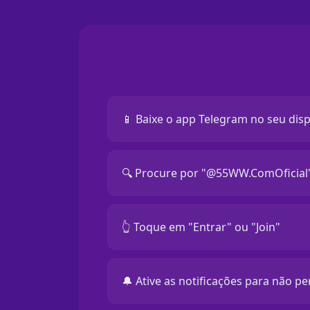
📱 Baixe o app Telegram no seu disp
🔍 Procure por "@55WW.ComOficial
👆 Toque em "Entrar" ou "Join"
🔔 Ative as notificações para não p