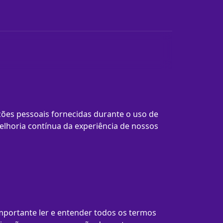
ões pessoais fornecidas durante o uso de
elhoria contínua da experiência de nossos
portante ler e entender todos os termos