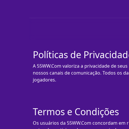
Políticas de Privacida
A 55WW.Com valoriza a privacidade de seus
nossos canais de comunicação. Todos os dad
jogadores.
Termos e Condições
Os usuários da 55WW.Com concordam em resp