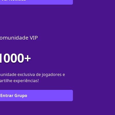
Comunidade VIP
1000+
unidade exclusiva de jogadores e
rtilhe experiências!
Entrar Grupo