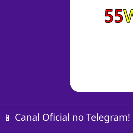
📱 Canal Oficial no Telegram!