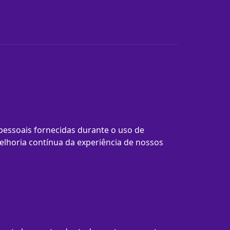
pessoais fornecidas durante o uso de
elhoria contínua da experiência de nossos