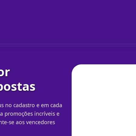
or
postas
us no cadastro e em cada
a promoções incríveis e
unte-se aos vencedores