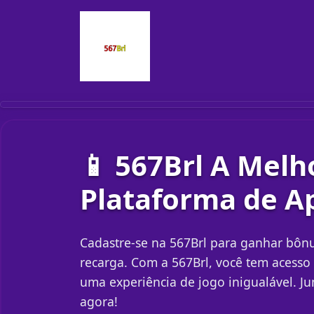
📱 567Brl A Melh
Plataforma de A
Cadastre-se na 567Brl para ganhar bôn
recarga. Com a 567Brl, você tem acesso 
uma experiência de jogo inigualável. J
agora!