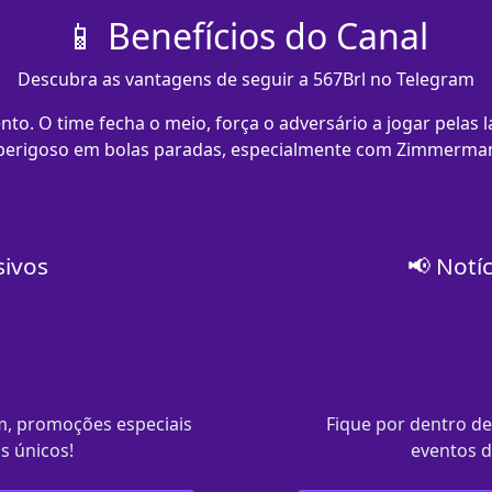
📱 Benefícios do Canal
Descubra as vantagens de seguir a 567Brl no Telegram
ento. O time fecha o meio, força o adversário a jogar pelas 
erigoso em bolas paradas, especialmente com Zimmerman
sivos
📢 Notí
m, promoções especiais
Fique por dentro d
s únicos!
eventos d