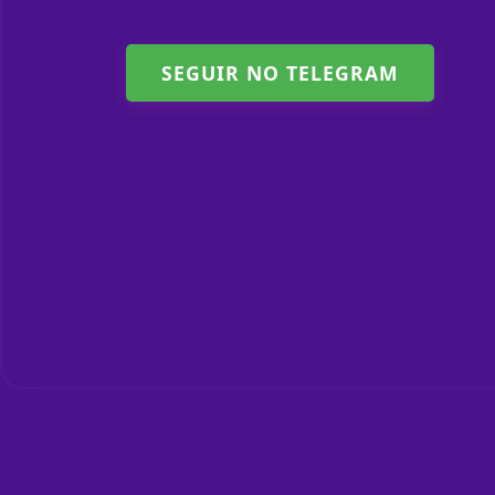
SEGUIR NO TELEGRAM