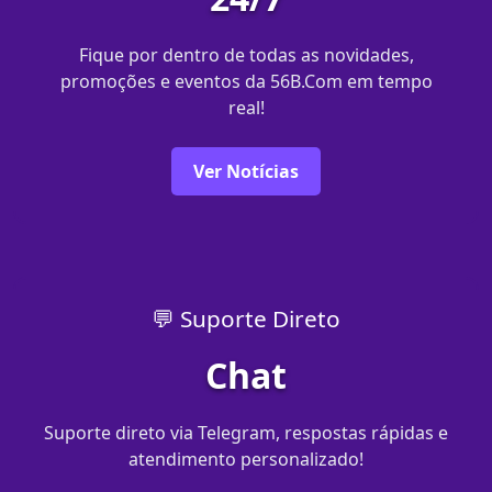
Fique por dentro de todas as novidades,
promoções e eventos da 56B.Com em tempo
real!
Ver Notícias
💬 Suporte Direto
Chat
Suporte direto via Telegram, respostas rápidas e
atendimento personalizado!