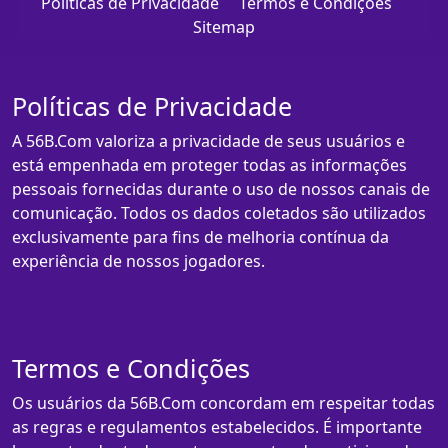
Políticas de Privacidade
Termos e Condições
Sitemap
Políticas de Privacidade
A 56B.Com valoriza a privacidade de seus usuários e
está empenhada em proteger todas as informações
pessoais fornecidas durante o uso de nossos canais de
comunicação. Todos os dados coletados são utilizados
exclusivamente para fins de melhoria contínua da
experiência de nossos jogadores.
Termos e Condições
Os usuários da 56B.Com concordam em respeitar todas
as regras e regulamentos estabelecidos. É importante