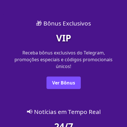
🎁 Bônus Exclusivos
VIP
Receba bônus exclusivos do Telegram,
promoções especiais e códigos promocionais
únicos!
Ver Bônus
📢 Notícias em Tempo Real
24/7