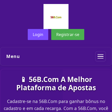
Login
Registrar-se
Menu
📱 56B.Com A Melhor
Plataforma de Apostas
Cadastre-se na 56B.Com para ganhar bônus no
cadastro e em cada recarga. Com a 56B.Com, você