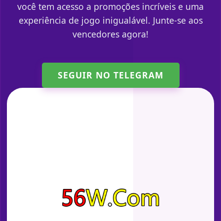
você tem acesso a promoções incríveis e uma
experiência de jogo inigualável. Junte-se aos
vencedores agora!
SEGUIR NO TELEGRAM