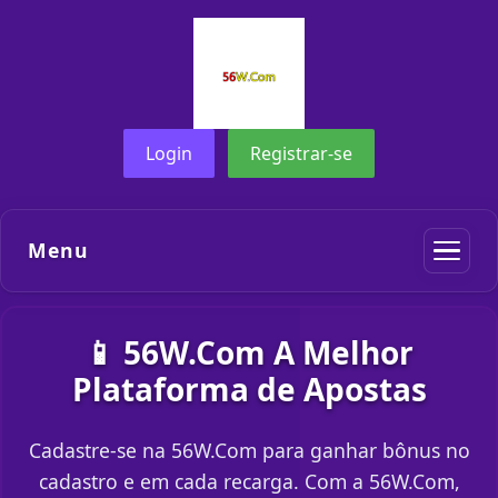
Login
Registrar-se
Menu
📱 56W.Com A Melhor
Plataforma de Apostas
Cadastre-se na 56W.Com para ganhar bônus no
cadastro e em cada recarga. Com a 56W.Com,