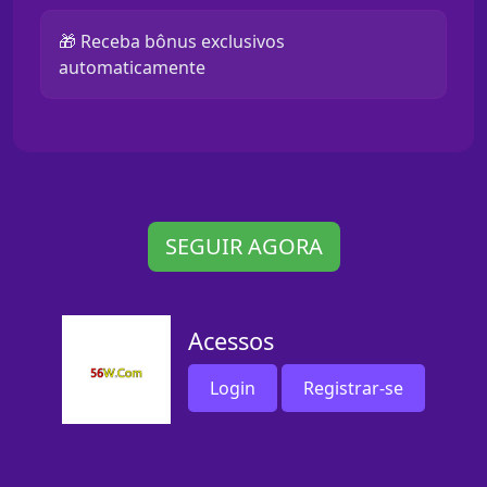
🎁 Receba bônus exclusivos
automaticamente
SEGUIR AGORA
Acessos
Login
Registrar-se