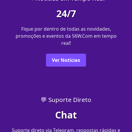
24/7
Fique por dentro de todas as novidades,
promoções e eventos da 56W.Com em tempo
real!
Ver Notícias
💬 Suporte Direto
Chat
Suporte direto via Telegram, respostas rápidas e