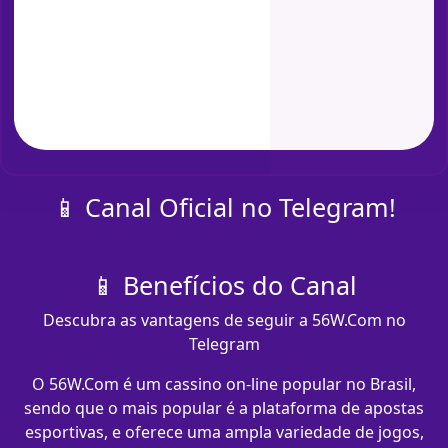
📱 Canal Oficial no Telegram!
📱 Benefícios do Canal
Descubra as vantagens de seguir a 56W.Com no
Telegram
O 56W.Com é um cassino on-line popular no Brasil,
sendo que o mais popular é a plataforma de apostas
esportivas, e oferece uma ampla variedade de jogos,