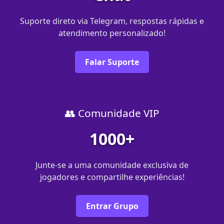
Suporte direto via Telegram, respostas rápidas e
atendimento personalizado!
Falar Suporte
👥 Comunidade VIP
1000+
Junte-se a uma comunidade exclusiva de
jogadores e compartilhe experiências!
Entrar Grupo