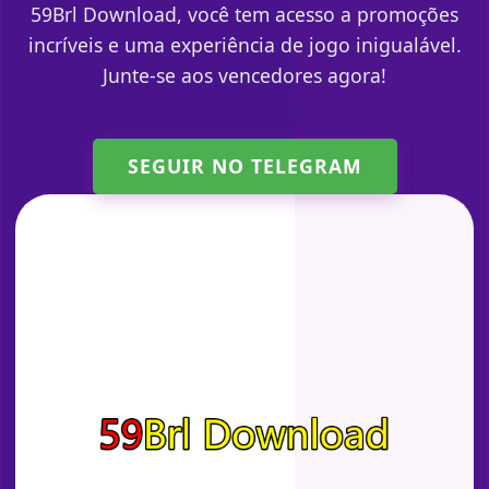
59Brl Download, você tem acesso a promoções
incríveis e uma experiência de jogo inigualável.
Junte-se aos vencedores agora!
SEGUIR NO TELEGRAM