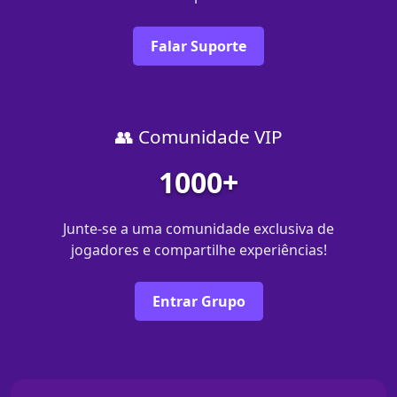
Falar Suporte
👥 Comunidade VIP
1000+
Junte-se a uma comunidade exclusiva de
jogadores e compartilhe experiências!
Entrar Grupo