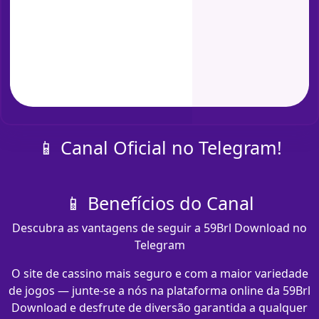
📱 Canal Oficial no Telegram!
📱 Benefícios do Canal
Descubra as vantagens de seguir a 59Brl Download no
Telegram
O site de cassino mais seguro e com a maior variedade
de jogos — junte-se a nós na plataforma online da 59Brl
Download e desfrute de diversão garantida a qualquer