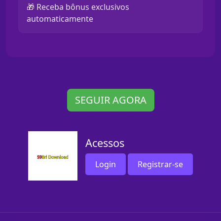
🎁 Receba bônus exclusivos
automaticamente
SEGUIR AGORA
Acessos
Login
Registrar-se