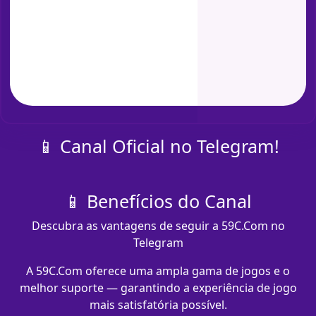
📱 Canal Oficial no Telegram!
📱 Benefícios do Canal
Descubra as vantagens de seguir a 59C.Com no
Telegram
A 59C.Com oferece uma ampla gama de jogos e o
melhor suporte — garantindo a experiência de jogo
mais satisfatória possível.