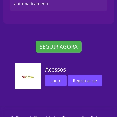
automaticamente
SEGUIR AGORA
Acessos
Login
Registrar-se