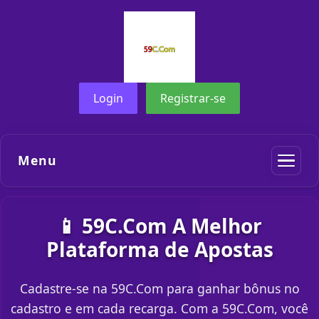
Login
Registrar-se
Menu
📱 59C.Com A Melhor
Plataforma de Apostas
Cadastre-se na 59C.Com para ganhar bônus no
cadastro e em cada recarga. Com a 59C.Com, você