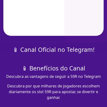
📱 Canal Oficial no Telegram!
📱 Benefícios do Canal
Descubra as vantagens de seguir a 59R no Telegram
Descubra por que milhares de jogadores escolhem
diariamente os slot 59R para apostar, se divertir e
ganhar.