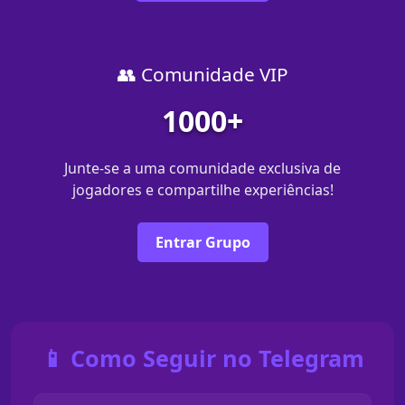
👥 Comunidade VIP
1000+
Junte-se a uma comunidade exclusiva de
jogadores e compartilhe experiências!
Entrar Grupo
📱 Como Seguir no Telegram