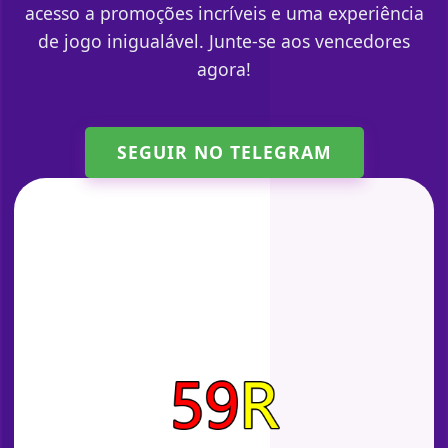
acesso a promoções incríveis e uma experiência
de jogo inigualável. Junte-se aos vencedores
agora!
SEGUIR NO TELEGRAM