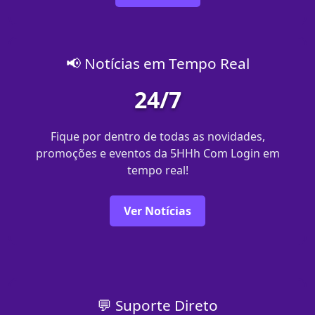
📢 Notícias em Tempo Real
24/7
Fique por dentro de todas as novidades,
promoções e eventos da 5HHh Com Login em
tempo real!
Ver Notícias
💬 Suporte Direto