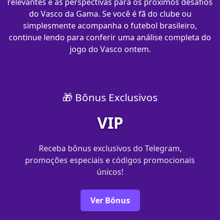
relevantes e as perspectivas para os próximos desafios
do Vasco da Gama. Se você é fã do clube ou
simplesmente acompanha o futebol brasileiro,
continue lendo para conferir uma análise completa do
jogo do Vasco ontem.
🎁 Bônus Exclusivos
VIP
Receba bônus exclusivos do Telegram,
promoções especiais e códigos promocionais
únicos!
Ver Bônus