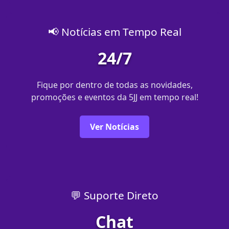
📢 Notícias em Tempo Real
24/7
Fique por dentro de todas as novidades,
promoções e eventos da 5JJ em tempo real!
Ver Notícias
💬 Suporte Direto
Chat