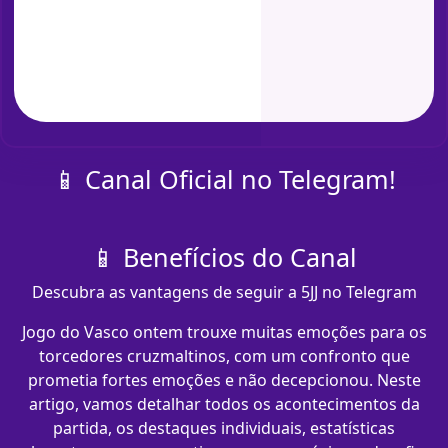
📱 Canal Oficial no Telegram!
📱 Benefícios do Canal
Descubra as vantagens de seguir a 5JJ no Telegram
Jogo do Vasco ontem trouxe muitas emoções para os
torcedores cruzmaltinos, com um confronto que
prometia fortes emoções e não decepcionou. Neste
artigo, vamos detalhar todos os acontecimentos da
partida, os destaques individuais, estatísticas