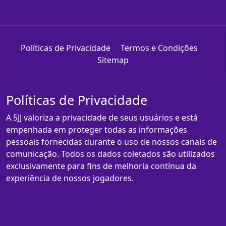
Políticas de Privacidade
Termos e Condições
Sitemap
Políticas de Privacidade
A 5JJ valoriza a privacidade de seus usuários e está
empenhada em proteger todas as informações
pessoais fornecidas durante o uso de nossos canais de
comunicação. Todos os dados coletados são utilizados
exclusivamente para fins de melhoria contínua da
experiência de nossos jogadores.