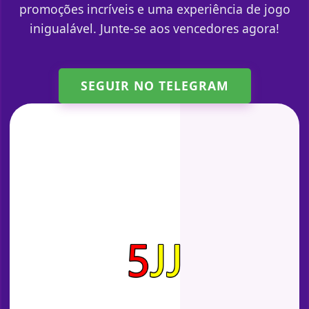
promoções incríveis e uma experiência de jogo
inigualável. Junte-se aos vencedores agora!
SEGUIR NO TELEGRAM