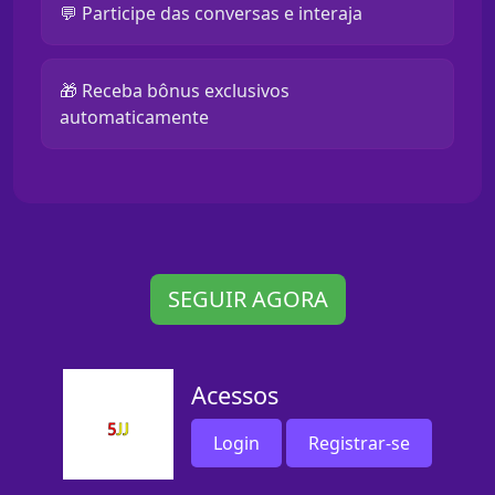
💬 Participe das conversas e interaja
🎁 Receba bônus exclusivos
automaticamente
SEGUIR AGORA
Acessos
Login
Registrar-se