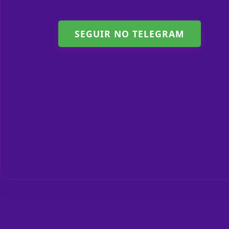
SEGUIR NO TELEGRAM