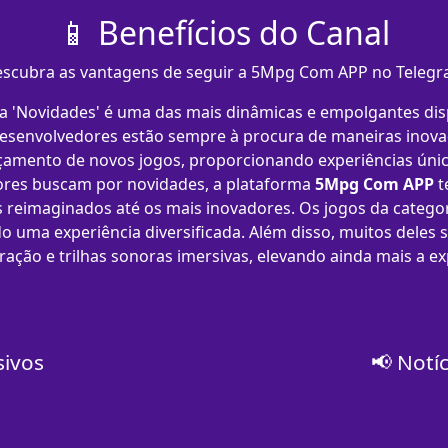
📱 Benefícios do Canal
scubra as vantagens de seguir a 5Mpg Com APP no Teleg
a 'Novidades' é uma das mais dinâmicas e empolgantes dis
desenvolvedores estão sempre à procura de maneiras inova
nçamento de novos jogos, proporcionando experiências úni
ores buscam por novidades, a plataforma
5Mpg Com APP
t
s reimaginados até os mais inovadores. Os jogos da catego
do uma experiência diversificada. Além disso, muitos deles
ração e trilhas sonoras imersivas, elevando ainda mais a ex
sivos
📢 Notí