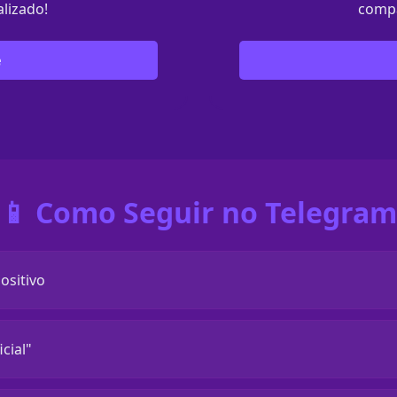
lizado!
compa
e
📱 Como Seguir no Telegram
ositivo
cial"