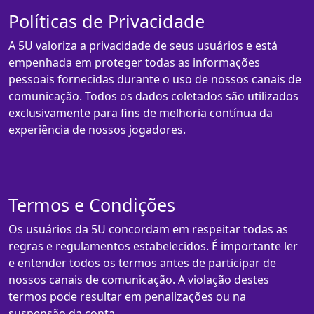
Políticas de Privacidade
A 5U valoriza a privacidade de seus usuários e está
empenhada em proteger todas as informações
pessoais fornecidas durante o uso de nossos canais de
comunicação. Todos os dados coletados são utilizados
exclusivamente para fins de melhoria contínua da
experiência de nossos jogadores.
Termos e Condições
Os usuários da 5U concordam em respeitar todas as
regras e regulamentos estabelecidos. É importante ler
e entender todos os termos antes de participar de
nossos canais de comunicação. A violação destes
termos pode resultar em penalizações ou na
suspensão da conta.