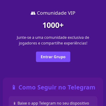
👥 Comunidade VIP
1000+
Junte-se a uma comunidade exclusiva de
jogadores e compartilhe experiências!
Entrar Grupo
📱 Como Seguir no Telegram
📱 Baixe o app Telegram no seu dispositivo