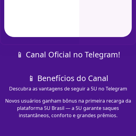
📱 Canal Oficial no Telegram!
📱 Benefícios do Canal
Descubra as vantagens de seguir a 5U no Telegram
Novos usuários ganham bônus na primeira recarga da
plataforma 5U Brasil — a 5U garante saques
instantâneos, conforto e grandes prêmios.