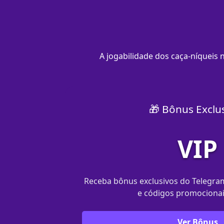
A jogabilidade dos caça-níqueis
🎁 Bônus Exclu
VIP
Receba bônus exclusivos do Telegra
e códigos promocionai
Ver Bônus