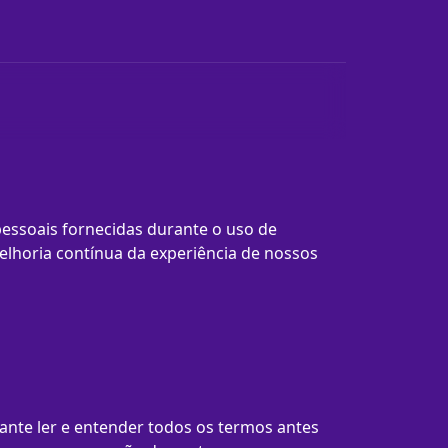
essoais fornecidas durante o uso de
elhoria contínua da experiência de nossos
nte ler e entender todos os termos antes