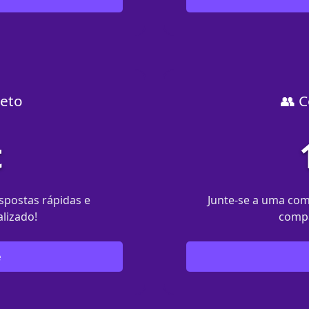
reto
👥 
t
espostas rápidas e
Junte-se a uma com
lizado!
compa
e