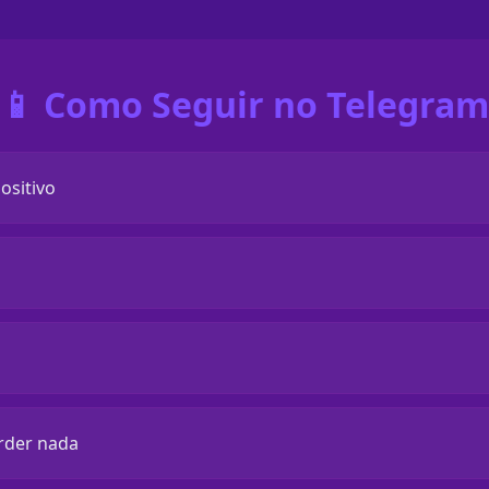
📱 Como Seguir no Telegram
ositivo
erder nada