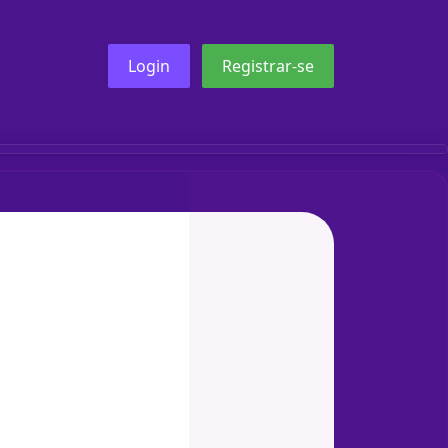
Login
Registrar-se