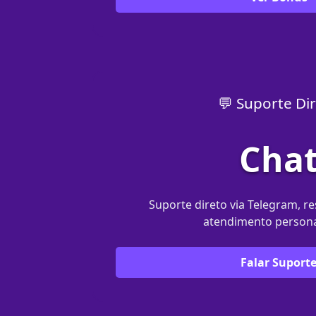
💬 Suporte Di
Cha
Suporte direto via Telegram, r
atendimento persona
Falar Suport