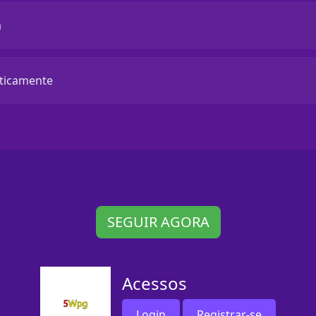
a
aticamente
SEGUIR AGORA
Acessos
Login
Registrar-se