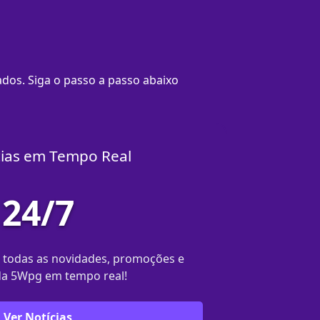
dos. Siga o passo a passo abaixo
cias em Tempo Real
24/7
e todas as novidades, promoções e
da 5Wpg em tempo real!
Ver Notícias