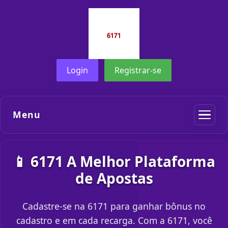
Login
Registrar-se
Menu
📱 6171 A Melhor Plataforma
de Apostas
Cadastre-se na 6171 para ganhar bônus no
cadastro e em cada recarga. Com a 6171, você