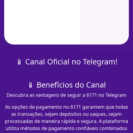
📱 Canal Oficial no Telegram!
📱 Benefícios do Canal
Descubra as vantagens de seguir a 6171 no Telegram
As opções de pagamento no 6171 garantem que todas
as transações, sejam depósitos ou saques, sejam
processadas de maneira rápida e segura. A plataforma
utiliza métodos de pagamento confiáveis combinados