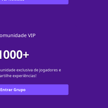
Comunidade VIP
1000+
unidade exclusiva de jogadores e
rtilhe experiências!
Entrar Grupo