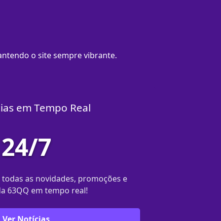
ntendo o site sempre vibrante.
cias em Tempo Real
24/7
e todas as novidades, promoções e
da 63QQ em tempo real!
Ver Notícias