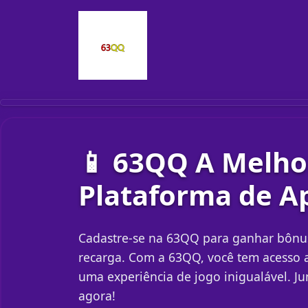
📱 63QQ A Melho
Plataforma de A
Cadastre-se na 63QQ para ganhar bônu
recarga. Com a 63QQ, você tem acesso a
uma experiência de jogo inigualável. J
agora!