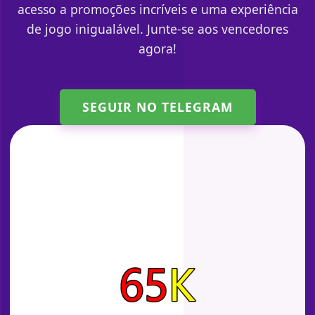
acesso a promoções incríveis e uma experiência
de jogo inigualável. Junte-se aos vencedores
agora!
SEGUIR NO TELEGRAM