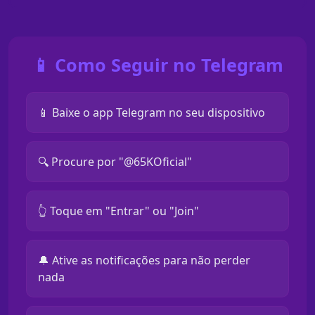
📱 Como Seguir no Telegram
📱 Baixe o app Telegram no seu dispositivo
🔍 Procure por "@65KOficial"
👆 Toque em "Entrar" ou "Join"
🔔 Ative as notificações para não perder
nada