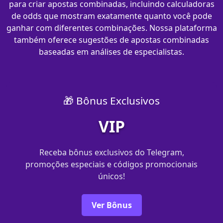
para criar apostas combinadas, incluindo calculadoras
de odds que mostram exatamente quanto você pode
ganhar com diferentes combinações. Nossa plataforma
também oferece sugestões de apostas combinadas
baseadas em análises de especialistas.
🎁 Bônus Exclusivos
VIP
Receba bônus exclusivos do Telegram,
promoções especiais e códigos promocionais
únicos!
Ver Bônus