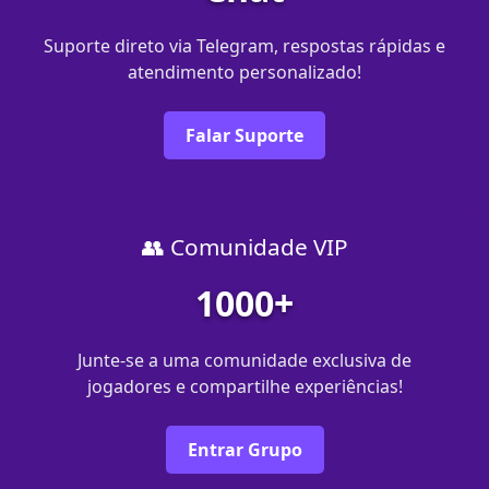
Suporte direto via Telegram, respostas rápidas e
atendimento personalizado!
Falar Suporte
👥 Comunidade VIP
1000+
Junte-se a uma comunidade exclusiva de
jogadores e compartilhe experiências!
Entrar Grupo