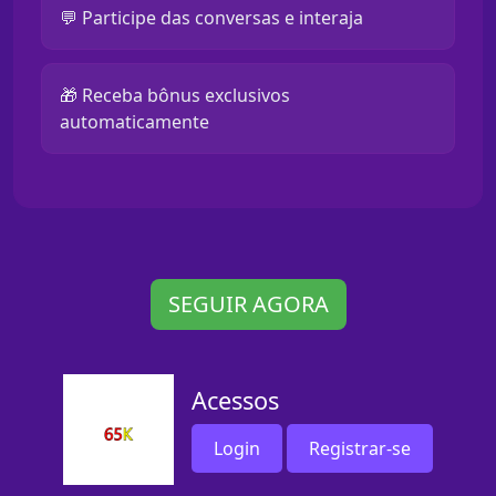
💬 Participe das conversas e interaja
🎁 Receba bônus exclusivos
automaticamente
SEGUIR AGORA
Acessos
Login
Registrar-se