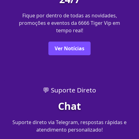
Fique por dentro de todas as novidades,
promoções e eventos da 6666 Tiger Vip em
tempo real!
Ver Notícias
💬 Suporte Direto
Chat
Suporte direto via Telegram, respostas rápidas e
atendimento personalizado!