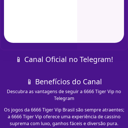
📱 Canal Oficial no Telegram!
📱 Benefícios do Canal
Descubra as vantagens de seguir a 6666 Tiger Vip no
Telegram
Os jogos da 6666 Tiger Vip Brasil são sempre atraentes;
a 6666 Tiger Vip oferece uma experiência de cassino
suprema com luxo, ganhos fáceis e diversão pura.