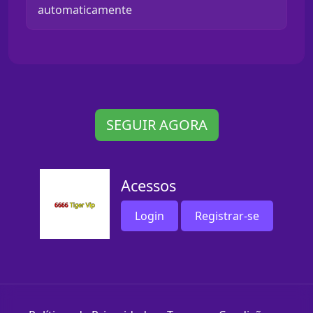
automaticamente
SEGUIR AGORA
Acessos
Login
Registrar-se