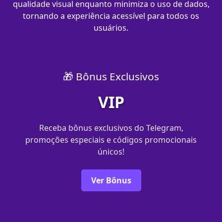
qualidade visual enquanto minimiza o uso de dados,
tornando a experiência acessível para todos os
usuários.
🎁 Bônus Exclusivos
VIP
Receba bônus exclusivos do Telegram,
promoções especiais e códigos promocionais
únicos!
Ver Bônus