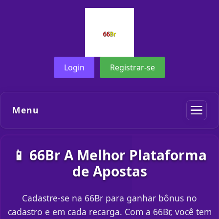
Login
Registrar-se
Menu
📱 66Br A Melhor Plataforma
de Apostas
Cadastre-se na 66Br para ganhar bônus no
cadastro e em cada recarga. Com a 66Br, você tem