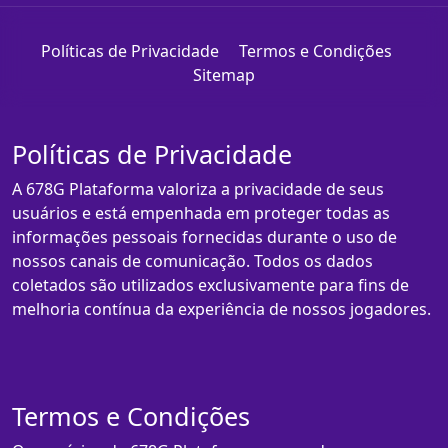
Políticas de Privacidade
Termos e Condições
Sitemap
Políticas de Privacidade
A 678G Plataforma valoriza a privacidade de seus
usuários e está empenhada em proteger todas as
informações pessoais fornecidas durante o uso de
nossos canais de comunicação. Todos os dados
coletados são utilizados exclusivamente para fins de
melhoria contínua da experiência de nossos jogadores.
Termos e Condições