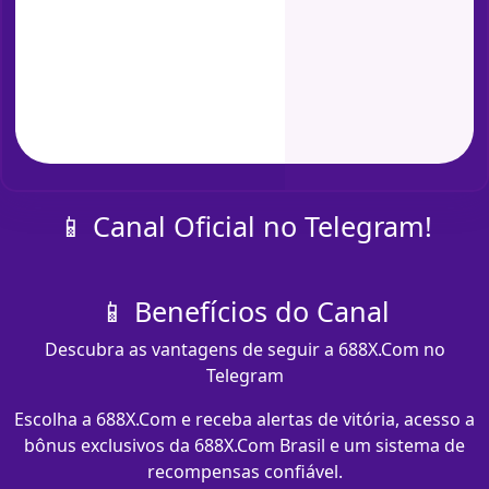
📱 Canal Oficial no Telegram!
📱 Benefícios do Canal
Descubra as vantagens de seguir a 688X.Com no
Telegram
Escolha a 688X.Com e receba alertas de vitória, acesso a
bônus exclusivos da 688X.Com Brasil e um sistema de
recompensas confiável.