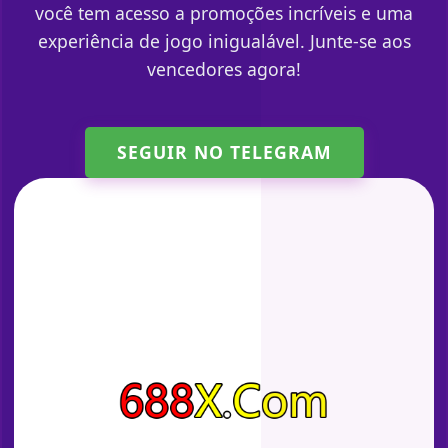
você tem acesso a promoções incríveis e uma
experiência de jogo inigualável. Junte-se aos
vencedores agora!
SEGUIR NO TELEGRAM