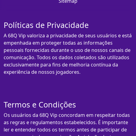
Sitemap
Políticas de Privacidade
A 68Q Vip valoriza a privacidade de seus usuários e está
empenhada em proteger todas as informações
pessoais fornecidas durante o uso de nossos canais de
comunicação. Todos os dados coletados são utilizados
exclusivamente para fins de melhoria contínua da
experiência de nossos jogadores.
Termos e Condições
Os usuários da 68Q Vip concordam em respeitar todas
as regras e regulamentos estabelecidos. É importante
ler e entender todos os termos antes de participar de