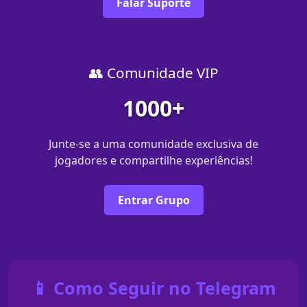
Falar Suporte
👥 Comunidade VIP
1000+
Junte-se a uma comunidade exclusiva de
jogadores e compartilhe experiências!
Entrar Grupo
📱 Como Seguir no Telegram