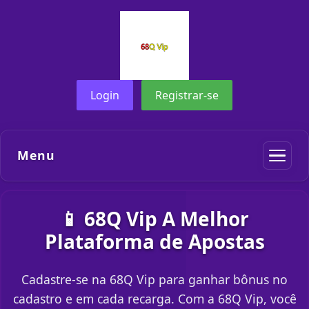
Login
Registrar-se
Menu
📱 68Q Vip A Melhor
Plataforma de Apostas
Cadastre-se na 68Q Vip para ganhar bônus no
cadastro e em cada recarga. Com a 68Q Vip, você